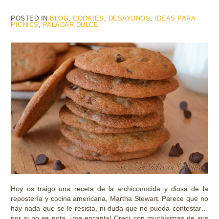
POSTED IN
BLOG
,
COOKIES
,
DESAYUNOS
,
IDEAS PARA
PICNICS
,
PALADAR DULCE
Hoy os traigo una receta de la archiconocida y diosa de la
repostería y cocina americana, Martha Stewart. Parece que no
hay nada que se le resista, ni duda que no pueda contestar…
por si no se nota, ¡me encanta! Crecí con muchísimas de sus