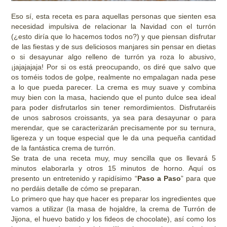
Eso sí, esta receta es para aquellas personas que sienten esa
necesidad impulsiva de relacionar la Navidad con el turrón
(¿esto diría que lo hacemos todos no?) y que piensan disfrutar
de las fiestas y de sus deliciosos manjares sin pensar en dietas
o si desayunar algo relleno de turrón ya roza lo abusivo,
¡jajajajaja! Por si os está preocupando, os diré que salvo que
os toméis todos de golpe, realmente no empalagan nada pese
a lo que pueda parecer. La crema es muy suave y combina
muy bien con la masa, haciendo que el punto dulce sea ideal
para poder disfrutarlos sin tener remordimientos. Disfrutaréis
de unos sabrosos croissants, ya sea para desayunar o para
merendar, que se caracterizarán precisamente por su ternura,
ligereza y un toque especial que le da una pequeña cantidad
de la fantástica crema de turrón.
Se trata de una receta muy, muy sencilla que os llevará 5
minutos elaborarla y otros 15 minutos de horno. Aquí os
presento un entretenido y rapidísimo “
Paso a Paso
” para que
no perdáis detalle de cómo se preparan.
Lo primero que hay que hacer es preparar los ingredientes que
vamos a utilizar (la masa de hojaldre, la crema de Turrón de
Jijona, el huevo batido y los fideos de chocolate), así como los