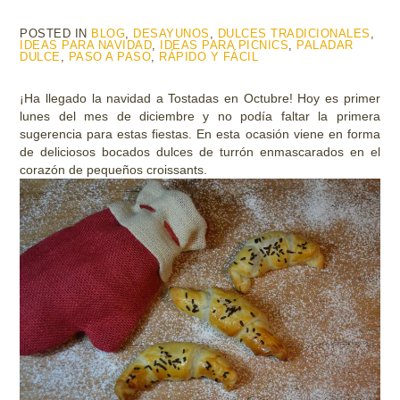
POSTED IN
BLOG
,
DESAYUNOS
,
DULCES TRADICIONALES
,
IDEAS PARA NAVIDAD
,
IDEAS PARA PICNICS
,
PALADAR
DULCE
,
PASO A PASO
,
RÁPIDO Y FÁCIL
¡Ha llegado la navidad a Tostadas en Octubre! Hoy es primer
lunes del mes de diciembre y no podía faltar la primera
sugerencia para estas fiestas. En esta ocasión viene en forma
de deliciosos bocados dulces de turrón enmascarados en el
corazón de pequeños croissants.